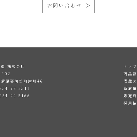
お問い合わせ
造 株式会社
トッ
4402
商品
東蒲原郡阿賀町津川46
酒蔵
254-92-3511
新着
254-92-5166
販売
採用
。
。