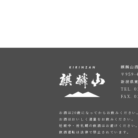
麒麟山酒
〒959-
新潟県
TEL. 0
FAX. 0
お酒は20歳になってからお飲みください
お酒はおいしく適量をお飲みください。
妊娠中・授乳期の飲酒はお避けください
飲酒運転は法律で禁止されています。