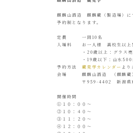
麒麟山酒造 蔵見学
麒麟山酒造 麒麟蔵（製造場）に
予約制となります。
定員 一回10名
入場料 お一人様 高校生以上5
・20歳以上：グラス売りの
・19歳以下：山水500m
予約方法
蔵見学カレンダー
より
会場 麒麟山酒造 （麒麟蔵）
〒959-4402 新潟県東
開催時間
①１０：００～
②１０：４０～
③１１：２０～
④１２：００～