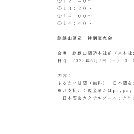
⑤１２：４０～
⑥１３：２０～
⑦１４：００～
⑧１４：４０～
麒麟山酒造 特別販売会
会場 麒麟山酒造本社前（※本社
日時 2025年6月7日（土）10：0
内容：
ふるまい甘酒（無料）｜日本酒＆
※お支払い：現金またはpaypay
日本酒＆カクテルブース：チケ