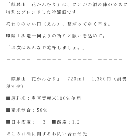
「麒麟山 花かんむり」は、にいがた酒の陣のために
特別にブレンドした吟醸酒です。
終わりのない円（えん）、繋がってゆく幸せ。
麒麟山酒造一同よりの祈りと願いを込めて。
「お次はみんなで乾杯しましょ。」
－－－－－ －－－－－ －－－－－ －－－－－
－－－－－
「麒麟山 花かんむり」 720ml 1,380円（消費
税別途）
■原料米：奥阿賀産米100％使用
■精米歩合：58％
■日本酒度：＋３ ■酸度：1.2
※このお酒に関するお問い合わせ先