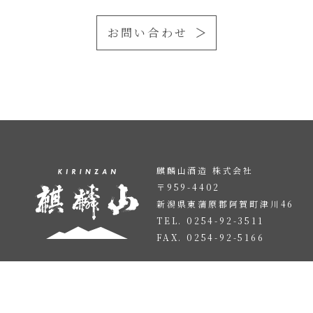
お問い合わせ
麒麟山酒造 株式会社
〒959-4402
新潟県東蒲原郡阿賀町津川46
TEL. 0254-92-3511
FAX. 0254-92-5166
お酒は20歳になってからお飲みください。
お酒はおいしく適量をお飲みください。
妊娠中・授乳期の飲酒はお避けください。