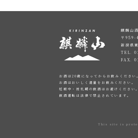
麒麟山酒
〒959-
新潟県
TEL. 0
FAX. 0
お酒は20歳になってからお飲みください
お酒はおいしく適量をお飲みください。
妊娠中・授乳期の飲酒はお避けください
飲酒運転は法律で禁止されています。
This site is pro