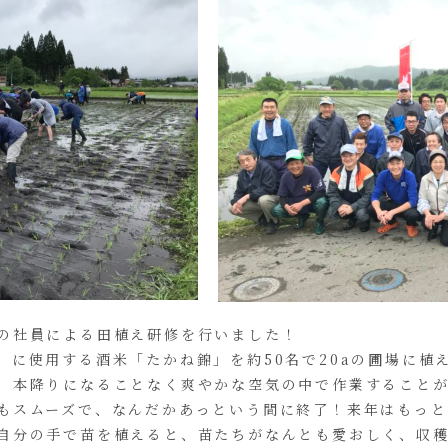
の社員による田植え研修を行いました！
」に使用する酒米「たかね錦」を約50名で20aの圃場に植
、本降りになることなく爽やかな空気の中で作業すること
もスムーズで、なんだかあっという間に終了！来年はもっと
自分の手で苗を植えると、苗たちがなんとも愛おしく、収