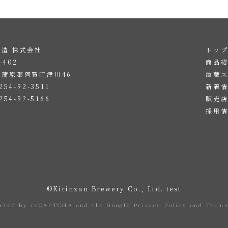
造 株式会社
トッ
4402
商品
東蒲原郡阿賀町津川46
酒蔵
254-92-3511
新着
254-92-5166
販売
採用
。
。
©Kirinzan Brewery Co., Ltd. test
tected by reCAPTCHA and the Google
Privacy Policy
and
Terms